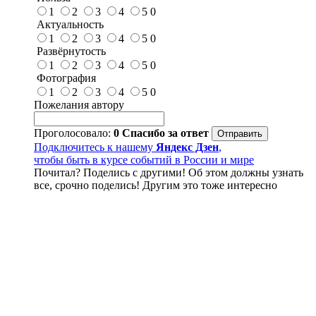
1
2
3
4
5
0
Актуальность
1
2
3
4
5
0
Развёрнутость
1
2
3
4
5
0
Фотография
1
2
3
4
5
0
Пожелания автору
Проголосовало:
0
Спасибо за ответ
Подключитесь к нашему
Яндекс Дзен
,
чтобы быть в курсе событий в России и мире
Почитал? Поделись с другими! Об этом должны узнать
все, срочно поделись! Другим это тоже интересно