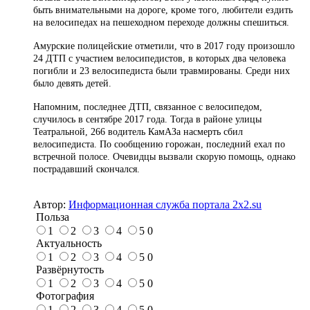
быть внимательными на дороге, кроме того, любители ездить
на велосипедах на пешеходном переходе должны спешиться.
Амурские полицейские отметили, что в 2017 году произошло
24 ДТП с участием велосипедистов, в которых два человека
погибли и 23 велосипедиста были травмированы. Среди них
было девять детей.
Напомним, последнее ДТП, связанное с велосипедом,
случилось в сентябре 2017 года. Тогда в районе улицы
Театральной, 266 водитель КамАЗа насмерть сбил
велосипедиста. По сообщению горожан, последний ехал по
встречной полосе. Очевидцы вызвали скорую помощь, однако
пострадавший скончался.
Автор:
Информационная служба портала 2x2.su
Польза
1
2
3
4
5
0
Актуальность
1
2
3
4
5
0
Развёрнутость
1
2
3
4
5
0
Фотография
1
2
3
4
5
0