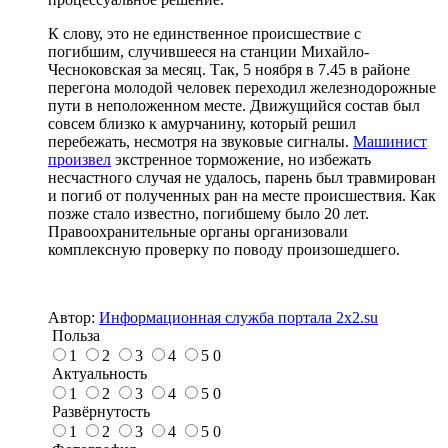
К слову, это не единственное происшествие с
погибшим, случившееся на станции Михайло-
Чесноковская за месяц. Так, 5 ноября в 7.45 в районе
перегона молодой человек переходил железнодорожные
пути в неположенном месте. Движущийся состав был
совсем близко к амурчанину, который решил
перебежать, несмотря на звуковые сигналы.
Машинист
произвел
экстренное торможение, но избежать
несчастного случая не удалось, парень был травмирован
и погиб от полученных ран на месте происшествия. Как
позже стало известно, погибшему было 20 лет.
Правоохранительные органы организовали
комплексную проверку по поводу произошедшего.
Автор:
Информационная служба портала 2x2.su
Польза
1
2
3
4
5
0
Актуальность
1
2
3
4
5
0
Развёрнутость
1
2
3
4
5
0