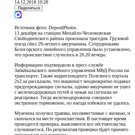
14.12.2018 10:28
Поделиться
Источник фото:
DepositPhotos
13 декабря на станции Михайло-Чесноковская
Свободненского района произошла трагедия. Грузовой
поезд сбил 29-летнего амурчанина. Сотрудниками
Белогорского линейного управления было установлено,
что происшествие случилось в 20.20 вечера.
Информацию подтвердили в пресс-службе
Забайкальского линейного управления МВД России на
транспорте. Также корреспонденту Полезного портала
2х2.su рассказали, что машинист неоднократно подавал
предупреждающие сигналы, однако амурчанин не ушел
с железнодорожных путей и никак на сигналы не
реагировал. Тогда железнодорожник совершил
экстренное торможение, но наезда избежать не удалось.
Мужчина получил травмы, несовместимые с жизнью, и
скончался на месте происшествия. В настоящее время
проводится проверка, выясняются все обстоятельства
случившегося. По результатам проверки будет принято
процессуальное решение.