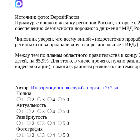
Источник фото:
DepositPhotos
Приамурье вошло в десятку регионов России, которые в 2
обеспечению безопасности дорожного движения МВД Ро
Чиновник уверен, что всему виной - недостаточно прор
регионах снова проанализируют и региональные ГИБДД п
Между тем по планам областного правительства к концу 2
детей, на 85,9%. Для этого, в числе прочего, нужно раз
видеофиксации); помогать районам развивать системы о
Автор:
Информационная служба портала 2x2.su
Польза
1
2
3
4
5
0
Актуальность
1
2
3
4
5
0
Развёрнутость
1
2
3
4
5
0
Фотография
1
2
3
4
5
0