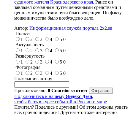
судимого жителя Краснодарского края
. Ранее он
завладел обманным путем денежными средствами и
ценным имуществом пяти благовещенцев. По факту
мошенничества было возбуждено дело.
Автор:
Информационная служба портала 2x2.su
Польза
1
2
3
4
5
0
Актуальность
1
2
3
4
5
0
Развёрнутость
1
2
3
4
5
0
Фотография
1
2
3
4
5
0
Пожелания автору
Проголосовало:
0
Спасибо за ответ
Подключитесь к нашему
Яндекс Дзен
,
чтобы быть в курсе событий в России и мире
Почитал? Поделись с другими! Об этом должны узнать
все, срочно поделись! Другим это тоже интересно