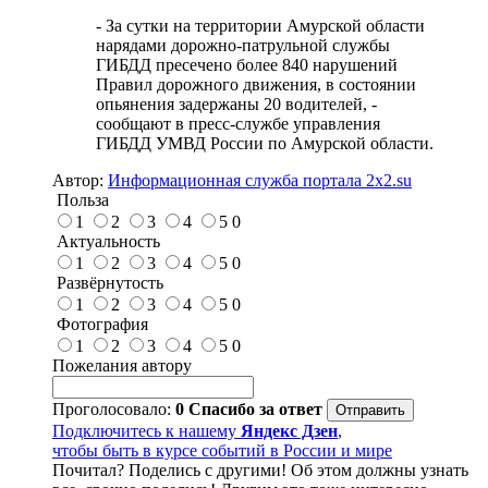
- За сутки на территории Амурской области
нарядами дорожно-патрульной службы
ГИБДД пресечено более 840 нарушений
Правил дорожного движения, в состоянии
опьянения задержаны 20 водителей, -
сообщают в пресс-службе управления
ГИБДД УМВД России по Амурской области.
Автор:
Информационная служба портала 2x2.su
Польза
1
2
3
4
5
0
Актуальность
1
2
3
4
5
0
Развёрнутость
1
2
3
4
5
0
Фотография
1
2
3
4
5
0
Пожелания автору
Проголосовало:
0
Спасибо за ответ
Подключитесь к нашему
Яндекс Дзен
,
чтобы быть в курсе событий в России и мире
Почитал? Поделись с другими! Об этом должны узнать