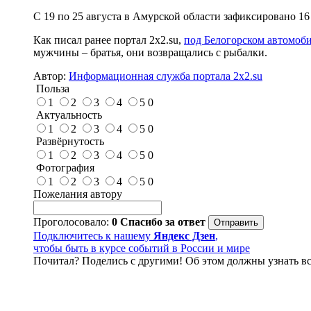
С 19 по 25 августа в Амурской области зафиксировано 1
Как писал ранее портал 2х2.su,
под Белогорском автомоб
мужчины – братья, они возвращались с рыбалки.
Автор:
Информационная служба портала 2x2.su
Польза
1
2
3
4
5
0
Актуальность
1
2
3
4
5
0
Развёрнутость
1
2
3
4
5
0
Фотография
1
2
3
4
5
0
Пожелания автору
Проголосовало:
0
Спасибо за ответ
Подключитесь к нашему
Яндекс Дзен
,
чтобы быть в курсе событий в России и мире
Почитал? Поделись с другими! Об этом должны узнать вс