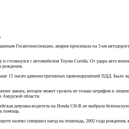
.
данным Госавтоинспекции, авария произошла на 3 км автодороги 
у и столкнулся с автомобилем Toyota Corolla. От удара авто ви
а рождения.
ыше 15 тысяч административных правонарушений ПДД. Было за
шение закона, которое может грозить не только штрафом и лишен
и Амурской области.
. Зейская девушка-водитель на Honda CH-R не выбрала безопасную
сь помощь.
вороте налево совершил наезд на пешехода, 2002 года рождения,