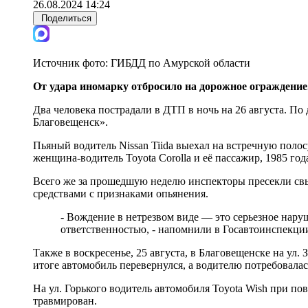
26.08.2024 14:24
Поделиться
Источник фото:
ГИБДД по Амурской области
От удара иномарку отбросило на дорожное ограждение
Два человека пострадали в ДТП в ночь на 26 августа. По 
Благовещенск».
Пьяный водитель Nissan Tiida выехал на встречную полос
женщина-водитель Toyota Corolla и её пассажир, 1985 год
Всего же за прошедшую неделю инспекторы пресекли св
средствами с признаками опьянения.
- Вождение в нетрезвом виде — это серьезное нару
ответственностью, - напомнили в Госавтоинспекци
Также в воскресенье, 25 августа, в Благовещенске на ул
итоге автомобиль перевернулся, а водителю потребовала
На ул. Горького водитель автомобиля Toyota Wish при по
травмирован.