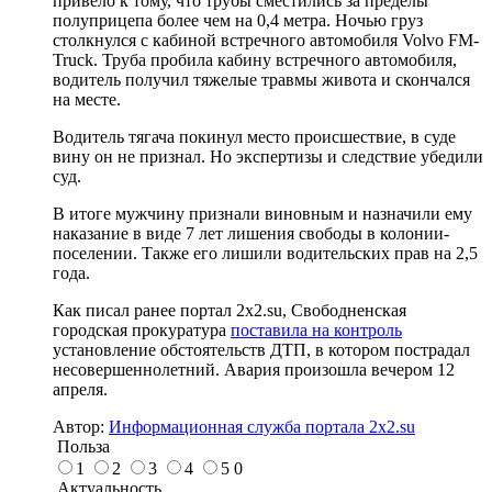
привело к тому, что трубы сместились за пределы
полуприцепа более чем на 0,4 метра. Ночью груз
столкнулся с кабиной встречного автомобиля Volvo FM-
Truck. Труба пробила кабину встречного автомобиля,
водитель получил тяжелые травмы живота и скончался
на месте.
Водитель тягача покинул место происшествие, в суде
вину он не признал. Но экспертизы и следствие убедили
суд.
В итоге мужчину признали виновным и назначили ему
наказание в виде 7 лет лишения свободы в колонии-
поселении. Также его лишили водительских прав на 2,5
года.
Как писал ранее портал 2х2.su, Свободненская
городская прокуратура
поставила на контроль
установление обстоятельств ДТП, в котором пострадал
несовершеннолетний. Авария произошла вечером 12
апреля.
Автор:
Информационная служба портала 2x2.su
Польза
1
2
3
4
5
0
Актуальность