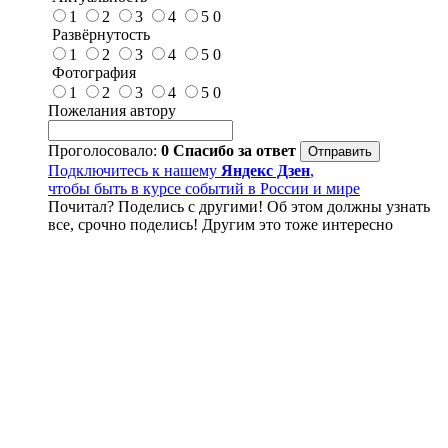
1
2
3
4
5
0
Развёрнутость
1
2
3
4
5
0
Фотография
1
2
3
4
5
0
Пожелания автору
Проголосовало:
0
Спасибо за ответ
Подключитесь к нашему
Яндекс Дзен
,
чтобы быть в курсе событий в России и мире
Почитал? Поделись с другими! Об этом должны узнать
все, срочно поделись! Другим это тоже интересно