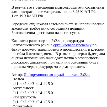
В результате в отношении правонарушителя составлены
административные материалы по ст. 8.23 КоАП РФ и ч.
1 ст. 19.3 КоАП РФ.
Городской суд наказал автомобилиста за неповиновение
законному требованию сотрудника полиции.
Благовещенца арестовали на шесть суток.
Как писал ранее портал 2х2.su, прокуратура
Благовещенского района
организовала проверку
по
факту дорожно-транспортного происшествия, в котором
погибла 6-летняя девочка. В рамках проверки будет дана
оценка исполнению законодательства о безопасности
дорожного движения, при наличии оснований будут
приняты меры прокурорского реагирования.
Автор:
Информационная служба портала 2x2.su
Польза
1
2
3
4
5
0
Актуальность
1
2
3
4
5
0
Развёрнутость
1
2
3
4
5
0
Фотография