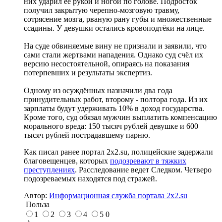
них ударил её рукой и ногой по голове. Подросток
получил закрытую черепно-мозговую травму,
сотрясение мозга, рваную рану губы и множественные
ссадины. У девушки остались кровоподтёки на лице.
На суде обвиняемые вину не признали и заявили, что
сами стали жертвами нападения. Однако суд счёл их
версию несостоятельной, опираясь на показания
потерпевших и результаты экспертиз.
Одному из осуждённых назначили два года
принудительных работ, второму - полтора года. Из их
зарплаты будут удерживать 10% в доход государства.
Кроме того, суд обязал мужчин выплатить компенсацию
морального вреда: 150 тысяч рублей девушке и 600
тысяч рублей пострадавшему парню.
Как писал ранее портал 2х2.su, полицейские задержали
благовещенцев, которых
подозревают в тяжких
преступлениях
. Расследование ведет Следком. Четверо
подозреваемых находятся под стражей.
Автор:
Информационная служба портала 2x2.su
Польза
1
2
3
4
5
0