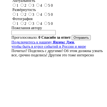
Актуальность
1
2
3
4
5
0
Развёрнутость
1
2
3
4
5
0
Фотография
1
2
3
4
5
0
Пожелания автору
Проголосовало:
0
Спасибо за ответ
Подключитесь к нашему
Яндекс Дзен
,
чтобы быть в курсе событий в России и мире
Почитал? Поделись с другими! Об этом должны узнать
все, срочно поделись! Другим это тоже интересно