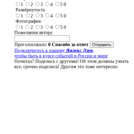
1
2
3
4
5
0
Развёрнутость
1
2
3
4
5
0
Фотография
1
2
3
4
5
0
Пожелания автору
Проголосовало:
0
Спасибо за ответ
Подключитесь к нашему
Яндекс Дзен
,
чтобы быть в курсе событий в России и мире
Почитал? Поделись с другими! Об этом должны узнать
все, срочно поделись! Другим это тоже интересно