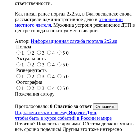
ответственности.
Как писал ранее портал 2х2.su, в Благовещенске снова
рассмотрели административное дело в
отношении
местного жителя
. Мужчина устроил резонансное ДТП в
центре города и покинул место аварии.
Автор:
Информационная служба портала 2x2.su
Польза
1
2
3
4
5
0
Актуальность
1
2
3
4
5
0
Развёрнутость
1
2
3
4
5
0
Фотография
1
2
3
4
5
0
Пожелания автору
Проголосовало:
0
Спасибо за ответ
Подключитесь к нашему
Яндекс Дзен
,
чтобы быть в курсе событий в России и мире
Почитал? Поделись с другими! Об этом должны узнать
все, срочно поделись! Другим это тоже интересно