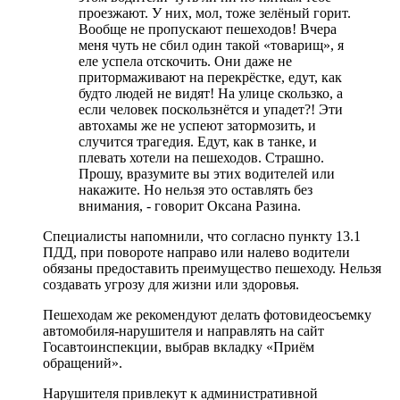
проезжают. У них, мол, тоже зелёный горит.
Вообще не пропускают пешеходов! Вчера
меня чуть не сбил один такой «товарищ», я
еле успела отскочить. Они даже не
притормаживают на перекрёстке, едут, как
будто людей не видят! На улице скользко, а
если человек поскользнётся и упадет?! Эти
автохамы же не успеют затормозить, и
случится трагедия. Едут, как в танке, и
плевать хотели на пешеходов. Страшно.
Прошу, вразумите вы этих водителей или
накажите. Но нельзя это оставлять без
внимания, - говорит Оксана Разина.
Специалисты напомнили, что согласно пункту 13.1
ПДД, при повороте направо или налево водители
обязаны предоставить преимущество пешеходу. Нельзя
создавать угрозу для жизни или здоровья.
Пешеходам же рекомендуют делать фотовидеосъемку
автомобиля-нарушителя и направлять на сайт
Госавтоинспекции, выбрав вкладку «Приём
обращений».
Нарушителя привлекут к административной