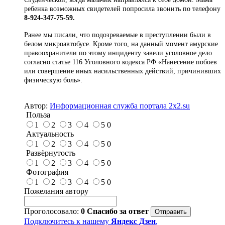
ребенка возможных свидетелей попросила звонить по телефону
8-924-347-75-59.
Ранее мы писали, что подозреваемые в преступлении были в
белом микроавтобусе. Кроме того, на данный момент амурские
правоохранители по этому инциденту завели уголовное дело
согласно статье 116 Уголовного кодекса РФ «Нанесение побоев
или совершение иных насильственных действий, причинивших
физическую боль».
Автор:
Информационная служба портала 2x2.su
Польза
1
2
3
4
5
0
Актуальность
1
2
3
4
5
0
Развёрнутость
1
2
3
4
5
0
Фотография
1
2
3
4
5
0
Пожелания автору
Проголосовало:
0
Спасибо за ответ
Подключитесь к нашему
Яндекс Дзен
,