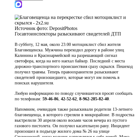
Источник фото:
DepositPhotos
Госавтоинспекторы разыскивают свидетелей ДТП
В субботу, 12 мая, около 23.00 мотоциклист сбил жителя
Благовещенска. Мужчина переходил дорогу в районе улиц
Калинина и Красноармейской на разрешающий сигнал
светофора, когда на него наехал байкер. Последний с места
дорожно-транспортного происшествия сразу скрылся. Пешеход
получил травмы. Теперь правоохранители разыскивают
свидетелей произошедшего, которые могут им помочь в
поисках нарушителя.
Любую информацию по поводу случившегося просят сообщать
по телефонам:
59-46-86
,
42-52-62
,
8-962-285-82-40
.
Напомним, очевидцев также разыскивали родители 13-летнего
благовещенца, в которого стреляли в микрорайоне. В подростка
выстрелили 30 апреля около восьми часов вечера из пустого
газового пистолета. Он получил касательную рану. Инцидент
произошел в подъезде жилого дома № 26 на улице
Студенческой, когда мальчик направлялся к себе домой. Мама