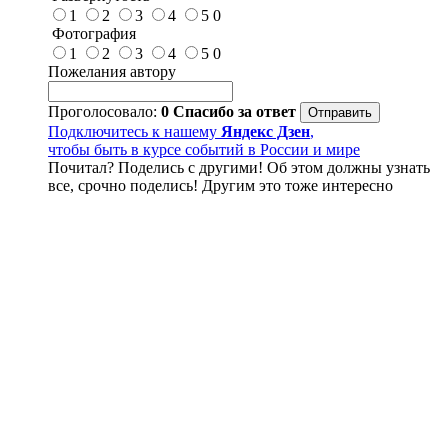
1
2
3
4
5
0
Фотография
1
2
3
4
5
0
Пожелания автору
Проголосовало:
0
Спасибо за ответ
Подключитесь к нашему
Яндекс Дзен
,
чтобы быть в курсе событий в России и мире
Почитал? Поделись с другими! Об этом должны узнать
все, срочно поделись! Другим это тоже интересно