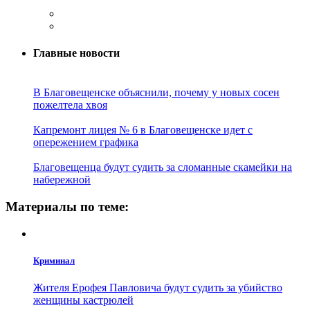
Главные новости
В Благовещенске объяснили, почему у новых сосен
пожелтела хвоя
Капремонт лицея № 6 в Благовещенске идет с
опережением графика
Благовещенца будут судить за сломанные скамейки на
набережной
Материалы по теме:
Криминал
Жителя Ерофея Павловича будут судить за убийство
женщины кастрюлей