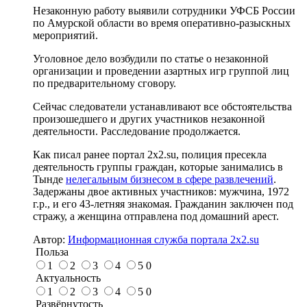
Незаконную работу выявили сотрудники УФСБ России
по Амурской области во время оперативно-разыскных
мероприятий.
Уголовное дело возбудили по статье о незаконной
организации и проведении азартных игр группой лиц
по предварительному сговору.
Сейчас следователи устанавливают все обстоятельства
произошедшего и других участников незаконной
деятельности. Расследование продолжается.
Как писал ранее портал 2х2.su, полиция пресекла
деятельность группы граждан, которые занимались в
Тынде
нелегальным бизнесом в сфере развлечений
.
Задержаны двое активных участников: мужчина, 1972
г.р., и его 43-летняя знакомая. Гражданин заключен под
стражу, а женщина отправлена под домашний арест.
Автор:
Информационная служба портала 2x2.su
Польза
1
2
3
4
5
0
Актуальность
1
2
3
4
5
0
Развёрнутость