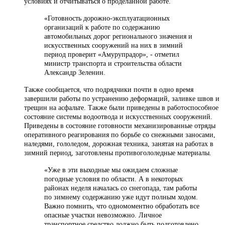
условиях и отчитываться о проделанной работе.
«Готовность дорожно-эксплуатационных
организаций к работе по содержанию
автомобильных дорог регионального значения и
искусственных сооружений на них в зимний
период проверит
«
Амурупрадор», - отметил
министр транспорта и строительства области
Александр Зеленин.
Также сообщается, что подрядчики почти в одно время
завершили работы по устранению деформаций, заливке швов и
трещин на асфальте. Также были приведены в работоспособное
состояние системы водоотвода и искусственных сооружений.
Приведены в состояние готовности механизированные отряды
оперативного реагирования по борьбе со снежными заносами,
наледями, гололедом, дорожная техника, занятая на работах в
зимний период, заготовлены противогололедные материалы.
«Уже в эти выходные мы ожидаем сложные
погодные условия по области. А в некоторых
районах неделя
началась со снегопада, там работы
по зимнему содержанию уже идут полным ходом.
Важно помнить, что одномоментно обработать все
опасные участки невозможно. Личное
транспортное средство должно быть подготовлено