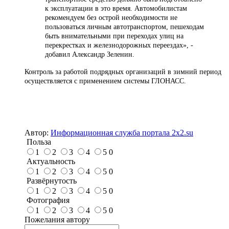
к эксплуатации в это время. Автомобилистам
рекомендуем без острой необходимости не
пользоваться личным автотранспортом, пешеходам
быть внимательными при переходах улиц на
перекрестках и железнодорожных переездах», -
добавил Александр Зеленин.
Контроль за работой подрядных организаций в зимний период
осуществляется с применением системы ГЛОНАСС.
Автор:
Информационная служба портала 2x2.su
Польза
1
2
3
4
5
0
Актуальность
1
2
3
4
5
0
Развёрнутость
1
2
3
4
5
0
Фотография
1
2
3
4
5
0
Пожелания автору