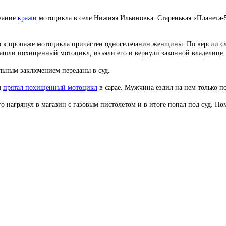
ование
кражи
мотоцикла в селе Нижняя Ильиновка. Старенькая «Планета-
о к пропаже мотоцикла причастен односельчанин женщины. По версии сл
ашли похищенный мотоцикл, изъяли его и вернули законной владелице.
льным заключением переданы в суд.
д
прятал похищенный мотоцикл
в сарае. Мужчина ездил на нем только п
ого нагрянул в магазин с газовым пистолетом и в итоге попал под суд.