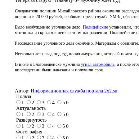
Теперь за старую «Планету-5» мужчину ждет суд
Следователи полиции Михайловского района окончили расслед
оценили в 20 000 рублей, сообщает пресс-служба УМВД области.
Было возбужденно уголовное дело.
Полицейские
установили, чт
мотоцикл и скрылся в неизвестном направлении. Полицейские н
Расследование уголовного дела окончено. Материалы с обвините
Несколько лет назад под суд попал амурчанин, который почти го
В июле в Благовещенске мужчина
угнал автомобиль
, а после эт
впоследствии были наказаны и получили срок.
Автор:
Информационная служба портала 2x2.su
Польза
1
2
3
4
5
0
Актуальность
1
2
3
4
5
0
Развёрнутость
1
2
3
4
5
0
Фотография
1
2
3
4
5
0