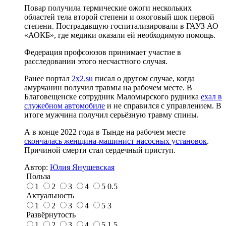
Повар получила термические ожоги нескольких
областей тела второй степени и ожоговый шок первой
степени. Пострадавшую госпитализировали в ГАУЗ АО
«АОКБ», где медики оказали ей необходимую помощь.
Федерация профсоюзов принимает участие в
расследовании этого несчастного случая.
Ранее портал
2x2.su
писал о другом случае, когда
амурчанин получил травмы на рабочем месте. В
Благовещенске сотрудник Маломырского рудника
ехал в
служебном автомобиле
и не справился с управлением. В
итоге мужчина получил серьёзную травму спины.
А в конце 2022 года в Тынде на рабочем месте
скончалась женщина-машинист насосных установок
.
Причиной смерти стал сердечный приступ.
Автор:
Юлия Янушевская
Польза
1
2
3
4
5
0.5
Актуальность
1
2
3
4
5
3
Развёрнутость
1
2
3
4
5
1.5