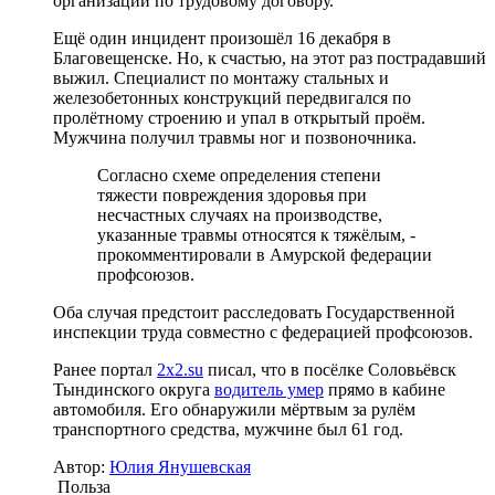
организации по трудовому договору.
Ещё один инцидент произошёл 16 декабря в
Благовещенске. Но, к счастью, на этот раз пострадавший
выжил. Специалист по монтажу стальных и
железобетонных конструкций передвигался по
пролётному строению и упал в открытый проём.
Мужчина получил травмы ног и позвоночника.
Согласно схеме определения степени
тяжести повреждения здоровья при
несчастных случаях на производстве,
указанные травмы относятся к тяжёлым, -
прокомментировали в Амурской федерации
профсоюзов.
Оба случая предстоит расследовать Государственной
инспекции труда совместно с федерацией профсоюзов.
Ранее портал
2x2.su
писал, что в посёлке Соловьёвск
Тындинского округа
водитель умер
прямо в кабине
автомобиля. Его обнаружили мёртвым за рулём
транспортного средства, мужчине был 61 год.
Автор:
Юлия Янушевская
Польза