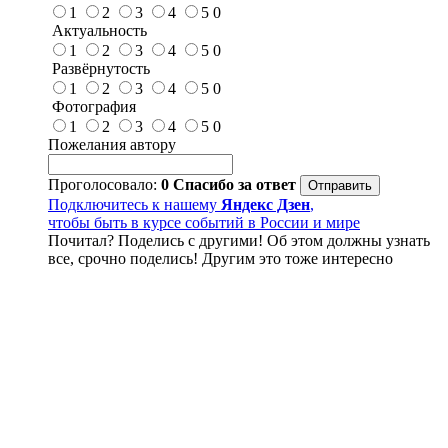
1
2
3
4
5
0
Актуальность
1
2
3
4
5
0
Развёрнутость
1
2
3
4
5
0
Фотография
1
2
3
4
5
0
Пожелания автору
Проголосовало:
0
Спасибо за ответ
Подключитесь к нашему
Яндекс Дзен
,
чтобы быть в курсе событий в России и мире
Почитал? Поделись с другими! Об этом должны узнать
все, срочно поделись! Другим это тоже интересно