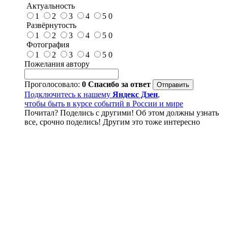
Актуальность
1
2
3
4
5
0
Развёрнутость
1
2
3
4
5
0
Фотография
1
2
3
4
5
0
Пожелания автору
Проголосовало:
0
Спасибо за ответ
Подключитесь к нашему
Яндекс Дзен
,
чтобы быть в курсе событий в России и мире
Почитал? Поделись с другими! Об этом должны узнать
все, срочно поделись! Другим это тоже интересно