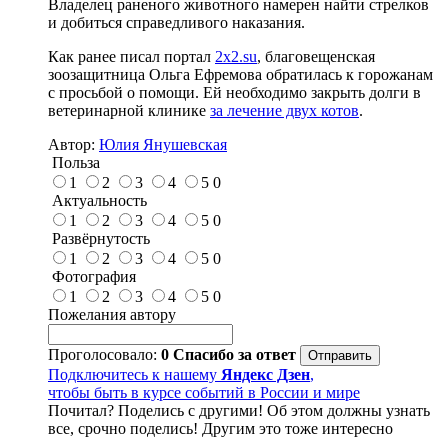
Владелец раненого животного намерен найти стрелков
и добиться справедливого наказания.
Как ранее писал портал
2х2.su
, благовещенская
зоозащитница Ольга Ефремова обратилась к горожанам
с просьбой о помощи. Ей необходимо закрыть долги в
ветеринарной клинике
за лечение двух котов
.
Автор:
Юлия Янушевская
Польза
1
2
3
4
5
0
Актуальность
1
2
3
4
5
0
Развёрнутость
1
2
3
4
5
0
Фотография
1
2
3
4
5
0
Пожелания автору
Проголосовало:
0
Спасибо за ответ
Подключитесь к нашему
Яндекс Дзен
,
чтобы быть в курсе событий в России и мире
Почитал? Поделись с другими! Об этом должны узнать
все, срочно поделись! Другим это тоже интересно