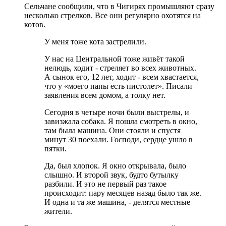
Сельчане сообщили, что в Чигирях промышляют сразу
несколько стрелков. Все они регулярно охотятся на
котов.
У меня тоже кота застрелили.
У нас на Центральной тоже живëт такой
нелюдь, ходит - стреляет во всех животных.
А сынок его, 12 лет, ходит - всем хвастается,
что у «моего папы есть пистолет». Писали
заявления всем домом, а толку нет.
Сегодня в четыре ночи были выстрелы, и
завизжала собака. Я пошла смотреть в окно,
там была машина. Они стояли и спустя
минут 30 поехали. Господи, сердце ушло в
пятки.
Да, был хлопок. Я окно открывала, было
слышно. И второй звук, будто бутылку
разбили. И это не первый раз такое
происходит: пару месяцев назад было так же.
И одна и та же машина, - делятся местные
жители.