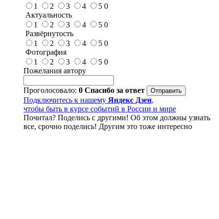
1
2
3
4
5
0
Актуальность
1
2
3
4
5
0
Развёрнутость
1
2
3
4
5
0
Фотография
1
2
3
4
5
0
Пожелания автору
Проголосовало:
0
Спасибо за ответ
Подключитесь к нашему
Яндекс Дзен
,
чтобы быть в курсе событий в России и мире
Почитал? Поделись с другими! Об этом должны узнать
все, срочно поделись! Другим это тоже интересно