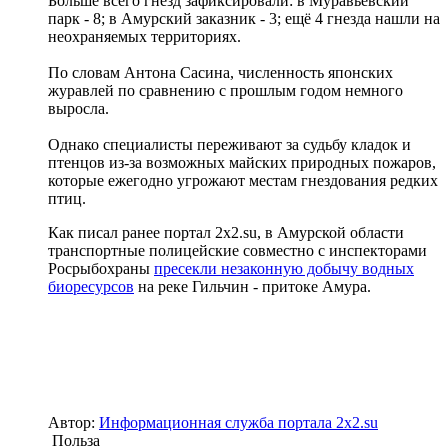
Больше всего гнёзд зафиксировали: в Муравьевский
парк - 8; в Амурский заказник - 3; ещё 4 гнезда нашли на
неохраняемых территориях.
По словам Антона Сасина, численность японских
журавлей по сравнению с прошлым годом немного
выросла.
Однако специалисты переживают за судьбу кладок и
птенцов из-за возможных майских природных пожаров,
которые ежегодно угрожают местам гнездования редких
птиц.
Как писал ранее портал 2х2.su, в Амурской области
транспортные полицейские совместно с инспекторами
Росрыбохраны
пресекли незаконную добычу водных
биоресурсов
на реке Гильчин - притоке Амура.
Автор:
Информационная служба портала 2x2.su
Польза