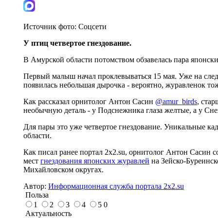
Источник фото:
Соцсети
У птиц четвертое гнездование.
В Амурской области потомством обзавелась пара японски
Первый малыш начал проклевываться 15 мая. Уже на след
появилась небольшая дырочка - вероятно, журавленок тож
Как рассказал орнитолог Антон Сасин
@amur_birds
, ста
необычную деталь - у Подснежника глаза желтые, а у Сне
Для пары это уже четвертое гнездование. Уникальные к
области.
Как писал ранее портал 2х2.su, орнитолог Антон Сасин 
мест
гнездования японских журавлей
на Зейско-Буреинск
Михайловском округах.
Автор:
Информационная служба портала 2x2.su
Польза
1
2
3
4
5
0
Актуальность