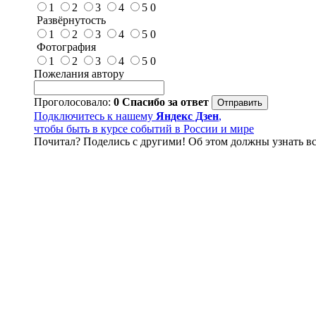
1
2
3
4
5
0
Развёрнутость
1
2
3
4
5
0
Фотография
1
2
3
4
5
0
Пожелания автору
Проголосовало:
0
Спасибо за ответ
Подключитесь к нашему
Яндекс Дзен
,
чтобы быть в курсе событий в России и мире
Почитал? Поделись с другими! Об этом должны узнать вс