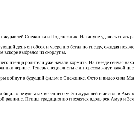
х журавлей Снежинка и Подснежник. Накануне удалось снять ре
ующий день он обсох и уверенно бегал по гнезду, ожидая появле
е вскоре выбрался из скорлупы.
ршего птенца родители уже начали кормить. На гнезде сейчас на
жинки черные. Теперь специалисты с интересом ждут, какой цвет
адры войдут в будущий фильм о Снежинке. Фото и видео снял М
сообщил о результатах весеннего учёта журавлей и аистов в Ам
ой равнине. Птицы традиционно гнездятся вдоль рек Амур и Зея