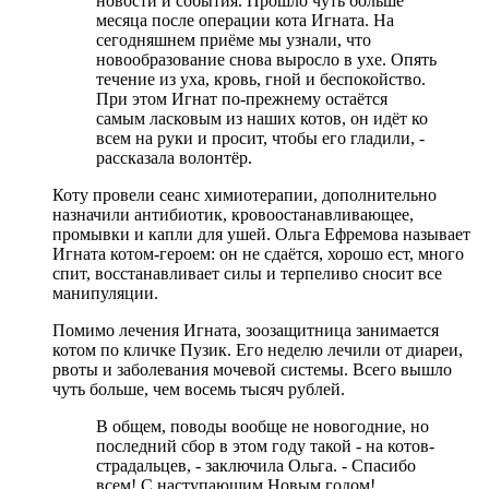
новости и события. Прошло чуть больше
месяца после операции кота Игната. На
сегодняшнем приёме мы узнали, что
новообразование снова выросло в ухе. Опять
течение из уха, кровь, гной и беспокойство.
При этом Игнат по-прежнему остаётся
самым ласковым из наших котов, он идёт ко
всем на руки и просит, чтобы его гладили, -
рассказала волонтёр.
Коту провели сеанс химиотерапии, дополнительно
назначили антибиотик, кровоостанавливающее,
промывки и капли для ушей. Ольга Ефремова называет
Игната котом-героем: он не сдаётся, хорошо ест, много
спит, восстанавливает силы и терпеливо сносит все
манипуляции.
Помимо лечения Игната, зоозащитница занимается
котом по кличке Пузик. Его неделю лечили от диареи,
рвоты и заболевания мочевой системы. Всего вышло
чуть больше, чем восемь тысяч рублей.
В общем, поводы вообще не новогодние, но
последний сбор в этом году такой - на котов-
страдальцев, - заключила Ольга. - Спасибо
всем! С наступающим Новым годом!