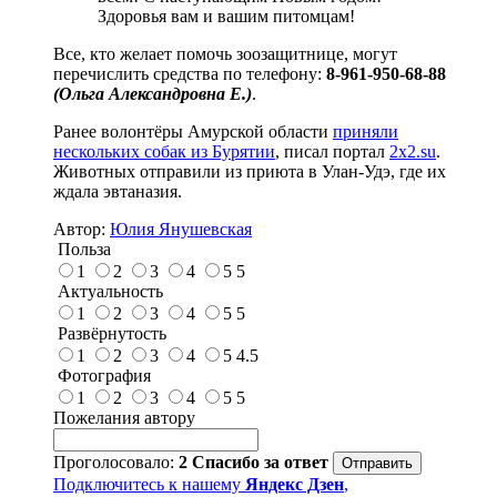
Здоровья вам и вашим питомцам!
Все, кто желает помочь зоозащитнице, могут
перечислить средства по телефону:
8-961-950-68-88
(Ольга Александровна Е.)
.
Ранее волонтёры Амурской области
приняли
нескольких собак из Бурятии
, писал портал
2x2.su
.
Животных отправили из приюта в Улан-Удэ, где их
ждала эвтаназия.
Автор:
Юлия Янушевская
Польза
1
2
3
4
5
5
Актуальность
1
2
3
4
5
5
Развёрнутость
1
2
3
4
5
4.5
Фотография
1
2
3
4
5
5
Пожелания автору
Проголосовало:
2
Спасибо за ответ
Подключитесь к нашему
Яндекс Дзен
,