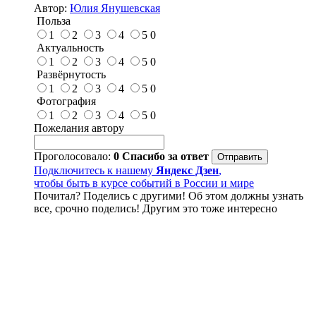
Автор:
Юлия Янушевская
Польза
1
2
3
4
5
0
Актуальность
1
2
3
4
5
0
Развёрнутость
1
2
3
4
5
0
Фотография
1
2
3
4
5
0
Пожелания автору
Проголосовало:
0
Спасибо за ответ
Подключитесь к нашему
Яндекс Дзен
,
чтобы быть в курсе событий в России и мире
Почитал? Поделись с другими! Об этом должны узнать
все, срочно поделись! Другим это тоже интересно