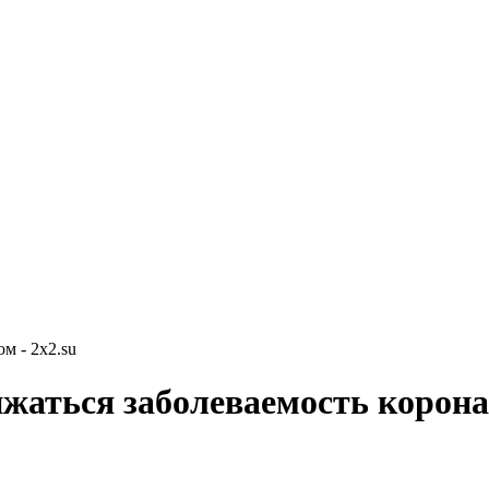
м - 2x2.su
ижаться заболеваемость корон