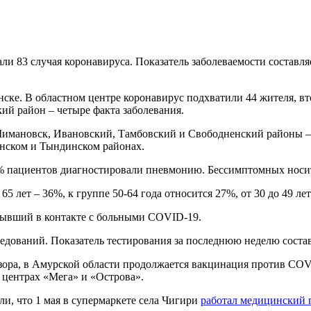
 83 случая коронавируса. Показатель заболеваемости составляет
ске. В областном центре коронавирус подхватили 44 жителя, в
ий район – четыре факта заболевания.
 Шимановск, Ивановский, Тамбовский и Свободненский районы – п
нском и Тындинском районах.
6% пациентов диагностировали пневмонию. Бессимптомных носи
65 лет – 36%, к группе 50-64 года относится 27%, от 30 до 49 ле
бывший в контакте с больными COVID-19.
дований. Показатель тестирования за последнюю неделю составил
ра, в Амурской области продолжается вакцинация против COVID
 центрах «Мега» и «Острова».
ли, что 1 мая в супермаркете села Чигири
работал медицинский 