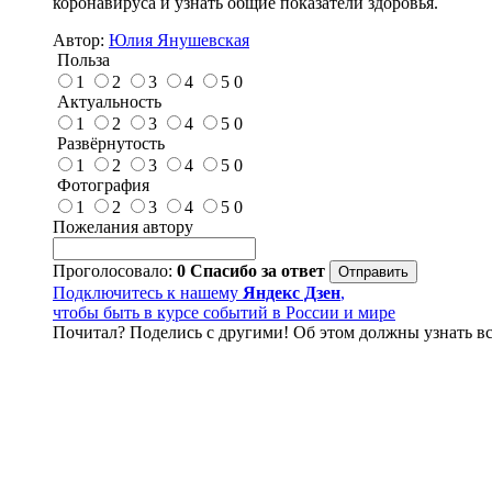
коронавируса и узнать общие показатели здоровья.
Автор:
Юлия Янушевская
Польза
1
2
3
4
5
0
Актуальность
1
2
3
4
5
0
Развёрнутость
1
2
3
4
5
0
Фотография
1
2
3
4
5
0
Пожелания автору
Проголосовало:
0
Спасибо за ответ
Подключитесь к нашему
Яндекс Дзен
,
чтобы быть в курсе событий в России и мире
Почитал? Поделись с другими! Об этом должны узнать вс