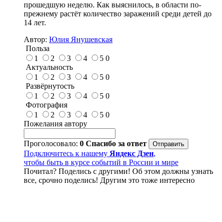
прошедшую неделю. Как выяснилось, в области по-
прежнему растёт количество заражений среди детей до
14 лет.
Автор:
Юлия Янушевская
Польза
1
2
3
4
5
0
Актуальность
1
2
3
4
5
0
Развёрнутость
1
2
3
4
5
0
Фотография
1
2
3
4
5
0
Пожелания автору
Проголосовало:
0
Спасибо за ответ
Подключитесь к нашему
Яндекс Дзен
,
чтобы быть в курсе событий в России и мире
Почитал? Поделись с другими! Об этом должны узнать
все, срочно поделись! Другим это тоже интересно