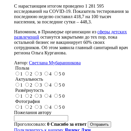
С нарастающим итогом проведено 1 281 595
исследований на COVID-19. Показатель тестирования за
последнюю неделю составил 418,7 на 100 тысяч
населения, за последние сутки – 448,3.
Напомним, в Приамурье организации из
сферы детских
развлечений
останутся закрытыми до тех пор, пока
остальной бизнес не вакцинирует 60% своих
сотрудников. Об этом заявила главный санитарный врач
региона Ольга Курганова.
Автор:
Светлана Мубаранникова
Польза
1
2
3
4
5
0
Актуальность
1
2
3
4
5
0
Развёрнутость
1
2
3
4
5
0
Фотография
1
2
3
4
5
0
Пожелания автору
Проголосовало:
0
Спасибо за ответ
Подключитесь к нашему
Яндекс Дзен
,