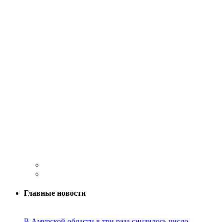
Главные новости
В Амурской области в три раза снизилось число