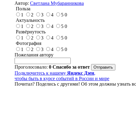
Автор:
Светлана Мубаранникова
Польза
1
2
3
4
5
0
Актуальность
1
2
3
4
5
0
Развёрнутость
1
2
3
4
5
0
Фотография
1
2
3
4
5
0
Пожелания автору
Проголосовало:
0
Спасибо за ответ
Подключитесь к нашему
Яндекс Дзен
,
чтобы быть в курсе событий в России и мире
Почитал? Поделись с другими! Об этом должны узнать вс