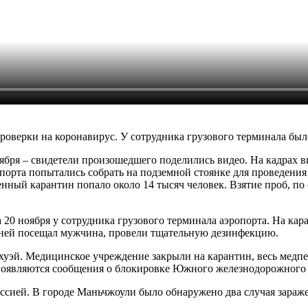
роверки на коронавирус. У сотрудника грузового терминала бы
оября – свидетели произошедшего поделились видео. На кадрах
порта попытались собрать на подземной стоянке для проведени
ный карантин попало около 14 тысяч человек. Взятие проб, по 
 20 ноября у сотрудника грузового терминала аэропорта. На кар
 дней посещал мужчина, провели тщательную дезинфекцию.
уэй. Медицинское учреждение закрыли на карантин, весь медпе
 появляются сообщения о блокировке Южного железнодорожного
ссией. В городе Маньчжоули было обнаружено два случая зараж