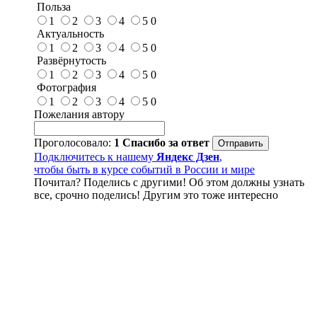
Польза
1
2
3
4
5
0
Актуальность
1
2
3
4
5
0
Развёрнутость
1
2
3
4
5
0
Фотография
1
2
3
4
5
0
Пожелания автору
Проголосовало:
1
Спасибо за ответ
Подключитесь к нашему
Яндекс Дзен
,
чтобы быть в курсе событий в России и мире
Почитал? Поделись с другими! Об этом должны узнать
все, срочно поделись! Другим это тоже интересно