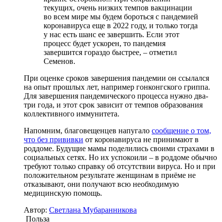
текущих, очень низких темпов вакцинации
во всем мире мы будем бороться с пандемией
коронавируса еще в 2022 году, и только тогда
у нас есть шанс ее завершить. Если этот
процесс будет ускорен, то пандемия
завершится гораздо быстрее, – отметил
Семенов.
При оценке сроков завершения пандемии он ссылался
на опыт прошлых лет, например гонконгского гриппа.
Для завершения пандемического процесса нужно два-
три года, и этот срок зависит от темпов образования
коллективного иммунитета.
Напомним, благовещенцев напугало
сообщение о том,
что без прививки
от коронавируса не принимают в
роддоме. Будущие мамы поделились своими страхами в
социальных сетях. Но их успокоили – в роддоме обычно
требуют только справку об отсутствии вируса. Но и при
положительном результате женщинам в приёме не
отказывают, они получают всю необходимую
медицинскую помощь.
Автор:
Светлана Мубаранникова
Польза