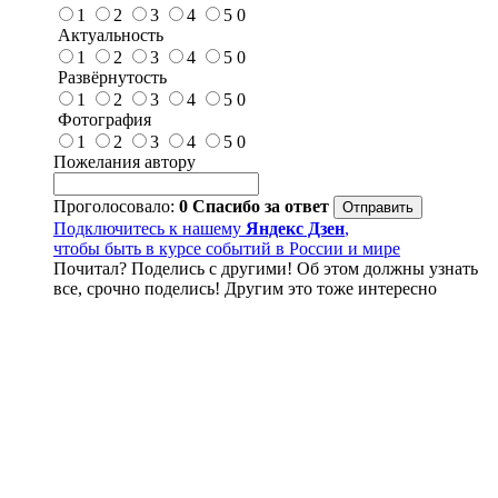
1
2
3
4
5
0
Актуальность
1
2
3
4
5
0
Развёрнутость
1
2
3
4
5
0
Фотография
1
2
3
4
5
0
Пожелания автору
Проголосовало:
0
Спасибо за ответ
Подключитесь к нашему
Яндекс Дзен
,
чтобы быть в курсе событий в России и мире
Почитал? Поделись с другими! Об этом должны узнать
все, срочно поделись! Другим это тоже интересно