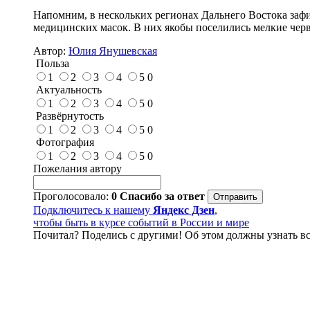
Напомним, в нескольких регионах Дальнего Востока за
медицинских масок. В них якобы поселились мелкие черв
Автор:
Юлия Янушевская
Польза
1
2
3
4
5
0
Актуальность
1
2
3
4
5
0
Развёрнутость
1
2
3
4
5
0
Фотография
1
2
3
4
5
0
Пожелания автору
Проголосовало:
0
Спасибо за ответ
Подключитесь к нашему
Яндекс Дзен
,
чтобы быть в курсе событий в России и мире
Почитал? Поделись с другими! Об этом должны узнать вс