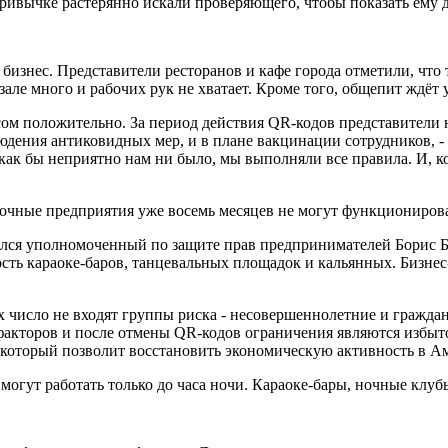
ривычке растерянно искали проверяющего, чтобы показать ему 
 бизнес. Представители ресторанов и кафе города отметили, что 
 зале много и рабочих рук не хватает. Кроме того, общепит ждёт
м положительно. За период действия QR-кодов представители н
ения антиковидных мер, и в плане вакцинации сотрудников, - 
в, как бы неприятно нам ни было, мы выполняли все правила. И, 
очные предприятия уже восемь месяцев не могут функционирова
ился уполномоченный по защите прав предпринимателей Борис 
ость караоке-баров, танцевальных площадок и кальянных. Бизне
 число не входят группы риска - несовершеннолетние и граждан
факторов и после отмены QR-кодов ограничения являются избыт
оторый позволит восстановить экономическую активность в Аму
могут работать только до часа ночи. Караоке-бары, ночные клу