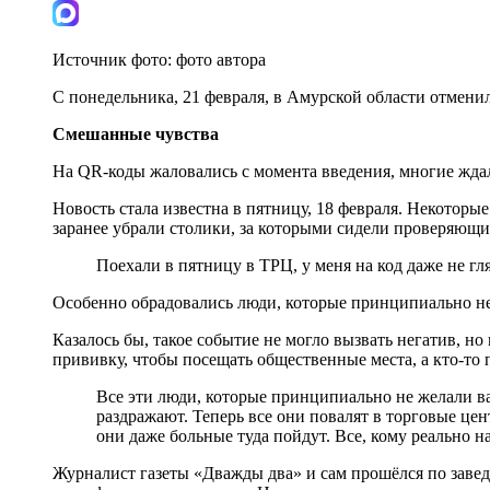
Источник фото:
фото автора
С понедельника, 21 февраля, в Амурской области отмени
Смешанные чувства
На QR-коды жаловались с момента введения, многие ждали
Новость стала известна в пятницу, 18 февраля. Некоторы
заранее убрали столики, за которыми сидели проверяющи
Поехали в пятницу в ТРЦ, у меня на код даже не гля
Особенно обрадовались люди, которые принципиально не
Казалось бы, такое событие не могло вызвать негатив, 
прививку, чтобы посещать общественные места, а кто-то 
Все эти люди, которые принципиально не желали вак
раздражают. Теперь все они повалят в торговые це
они даже больные туда пойдут. Все, кому реально на
Журналист газеты «Дважды два» и сам прошёлся по завед