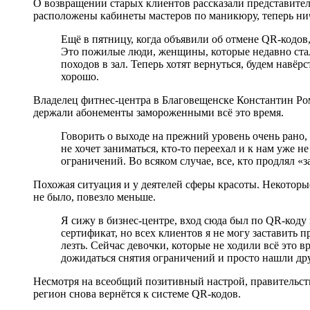
О возвращении старых клиентов рассказали представител
расположены кабинеты мастеров по маникюру, теперь ни
Ещё в пятницу, когда объявили об отмене QR-кодов,
Это пожилые люди, женщины, которые недавно стал
походов в зал. Теперь хотят вернуться, будем навёр
хорошо.
Владелец фитнес-центра в Благовещенске Константин Ром
держали абонементы замороженными всё это время.
Говорить о выходе на прежний уровень очень рано, 
не хочет заниматься, кто-то переехал и к нам уже н
ограничений. Во всяком случае, все, кто продлял «з
Похожая ситуация и у деятелей сферы красоты. Некоторы
не было, повезло меньше.
Я сижу в бизнес-центре, вход сюда был по QR-коду к
сертификат, но всех клиентов я не могу заставить 
лезть. Сейчас девочки, которые не ходили всё это 
дожидаться снятия ограничений и просто нашли дру
Несмотря на всеобщий позитивный настрой, правительств
регион снова вернётся к системе QR-кодов.