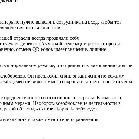
документ.
теперь не нужно выделять сотрудника на вход, чтобы тот
 увеличения потока клиентов.
ашей отрасли всегда проявляли себя
отмечает директор Амурской федерации рестораторов и
конечно, отмена QR-кодов имеет значение, лишние
ть в нормальном режиме, что приводит к накоплению долгов.
Белобородов. Он предложил снять ограничения по режиму
с-омбудсмен не видит смысла сохранять запреты после отмены
е предпенсионного и пенсионного возраста. Кроме того,
очным мерами. Наоборот, возобновление деятельности в
рской области, - считает Борис Белобородов.
бы и кальянные также имеют свои ограничения.