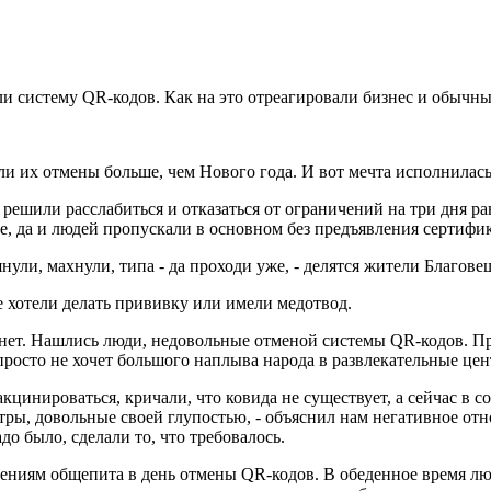
ли систему QR-кодов. Как на это отреагировали бизнес и обычн
 их отмены больше, чем Нового года. И вот мечта исполнилась,
е решили расслабиться и отказаться от ограничений на три дня
е, да и людей пропускали в основном без предъявления сертифи
нули, махнули, типа - да проходи уже, - делятся жители Благове
 хотели делать прививку или имели медотвод.
но нет. Нашлись люди, недовольные отменой системы QR-кодов. П
просто не хочет большого наплыва народа в развлекательные цен
цинироваться, кричали, что ковида не существует, а сейчас в со
нтры, довольные своей глупостью, - объяснил нам негативное от
до было, сделали то, что требовалось.
ениям общепита в день отмены QR-кодов. В обеденное время люде