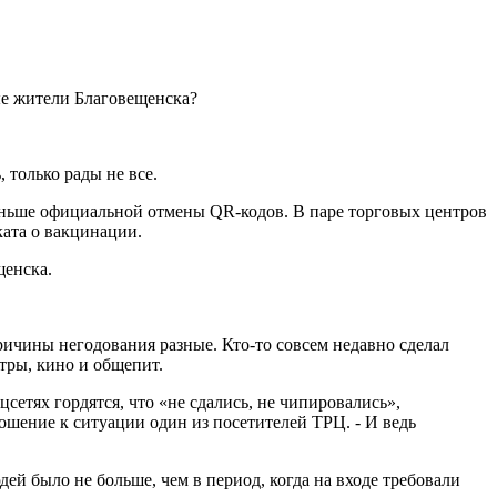
ые жители Благовещенска?
 только рады не все.
 раньше официальной отмены QR-кодов. В паре торговых центров
ката о вакцинации.
щенска.
ричины негодования разные. Кто-то совсем недавно сделал
тры, кино и общепит.
цсетях гордятся, что «не сдались, не чипировались»,
ношение к ситуации один из посетителей ТРЦ. - И ведь
й было не больше, чем в период, когда на входе требовали