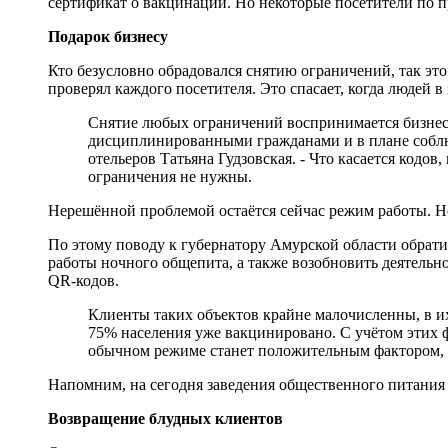
сертификат о вакцинации. Но некоторые посетители по п
Подарок бизнесу
Кто безусловно обрадовался снятию ограничений, так это
проверял каждого посетителя. Это спасает, когда людей в
Снятие любых ограничений воспринимается бизнесо
дисциплинированными гражданами и в плане соблюд
отельеров Татьяна Гудзовская. - Что касается кодо
ограничения не нужны.
Нерешённой проблемой остаётся сейчас режим работы. Н
По этому поводу к губернатору Амурской области обрат
работы ночного общепита, а также возобновить деятельн
QR-кодов.
Клиенты таких объектов крайне малочисленны, в их
75% населения уже вакцинировано. С учётом этих 
обычном режиме станет положительным фактором, к
Напомним, на сегодня заведения общественного питания 
Возвращение блудных клиентов