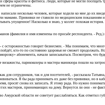
и сферы красоты и фитнеса. Люди, которые не могли посещать т
чем не ограничены.
 написали несколько человек, которые ходили ко мне до их введен
и мамами. Прививки не ставили по медицинским показаниям и с
стывать упущенное! Насколько я знаю, у коллег похожая история. П
анов (фамилия и имя изменены по просьбе респондента. - Ред.) 
- с осторожностью говорит бизнесмен. - Мы понимаем, что много
е пойдёт, кто-то по состоянию здоровья не сможет продолжать. Н
аморозку» абонемента, начали записываться. Посмотрим, что буде
е визажисты, парикмахеры и мастера маникюра пошли на хитрос
ак для сотрудников, так и для посетителей, - рассказала Татьян
прививаться. Я бы рада принимать их даже без прививки, но в ка
время, просят снова их записать. Я этому рада. Но нужно понима
гих мастеров, принимающих на дому. Вернутся ли они - не факт.
о Амурской области не советует расслабляться. Как отметил гу