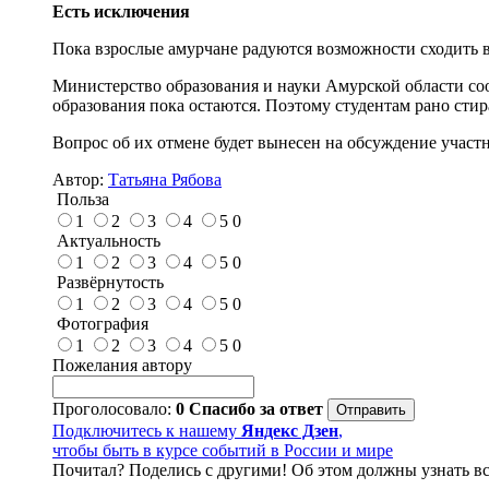
Есть исключения
Пока взрослые амурчане радуются возможности сходить в 
Министерство образования и науки Амурской области со
образования пока остаются. Поэтому студентам рано сти
Вопрос об их отмене будет вынесен на обсуждение участн
Автор:
Татьяна Рябова
Польза
1
2
3
4
5
0
Актуальность
1
2
3
4
5
0
Развёрнутость
1
2
3
4
5
0
Фотография
1
2
3
4
5
0
Пожелания автору
Проголосовало:
0
Спасибо за ответ
Подключитесь к нашему
Яндекс Дзен
,
чтобы быть в курсе событий в России и мире
Почитал? Поделись с другими! Об этом должны узнать вс