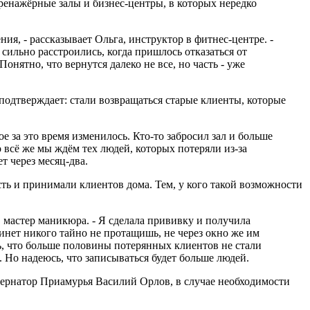
ренажёрные залы и бизнес-центры, в которых нередко
ия, - рассказывает Ольга, инструктор в фитнес-центре. -
ильно расстроились, когда пришлось отказаться от
онятно, что вернутся далеко не все, но часть - уже
подтверждает: стали возвращаться старые клиенты, которые
е за это время изменилось. Кто-то забросил зал и больше
о всё же мы ждём тех людей, которых потеряли из-за
т через месяц-два.
ть и принимали клиентов дома. Тем, у кого такой возможности
а, мастер маникюра. - Я сделала прививку и получила
бинет никого тайно не протащишь, не через окно же им
ть, что больше половины потерянных клиентов не стали
 Но надеюсь, что записываться будет больше людей.
бернатор Приамурья Василий Орлов, в случае необходимости