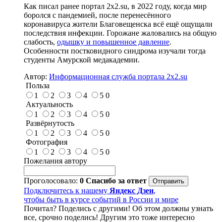
Как писал ранее портал 2х2.su, в 2022 году, когда мир
боролся с пандемией, после перенесённого
коронавируса жители Благовещенска всё ещё ощущали
последствия инфекции. Горожане жаловались на общую
слабость,
одышку и повышенное давление
.
Особенности постковидного синдрома изучали тогда
студенты Амурской медакадемии.
Автор:
Информационная служба портала 2x2.su
Польза
1
2
3
4
5
0
Актуальность
1
2
3
4
5
0
Развёрнутость
1
2
3
4
5
0
Фотография
1
2
3
4
5
0
Пожелания автору
Проголосовало:
0
Спасибо за ответ
Подключитесь к нашему
Яндекс Дзен
,
чтобы быть в курсе событий в России и мире
Почитал? Поделись с другими! Об этом должны узнать
все, срочно поделись! Другим это тоже интересно