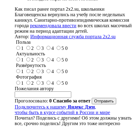
Как писал ранее портал 2х2.su, школьники
Благовещенска вернулись на учебу после недельных
каникул. Санитарно-противоэпидимическая комиссия
города
рекомендовала ввести
во всех школах масочный
режим на период адаптации детей.
Автор:
Информационная служба портала 2x2.su
Польза
1
2
3
4
5
0
Актуальность
1
2
3
4
5
0
Развёрнутость
1
2
3
4
5
0
Фотография
1
2
3
4
5
0
Пожелания автору
Проголосовало:
0
Спасибо за ответ
Подключитесь к нашему
Яндекс Дзен
,
чтобы быть в курсе событий в России и мире
Почитал? Поделись с другими! Об этом должны узнать
все, срочно поделись! Другим это тоже интересно