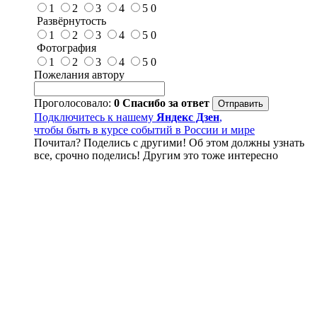
1
2
3
4
5
0
Развёрнутость
1
2
3
4
5
0
Фотография
1
2
3
4
5
0
Пожелания автору
Проголосовало:
0
Спасибо за ответ
Подключитесь к нашему
Яндекс Дзен
,
чтобы быть в курсе событий в России и мире
Почитал? Поделись с другими! Об этом должны узнать
все, срочно поделись! Другим это тоже интересно