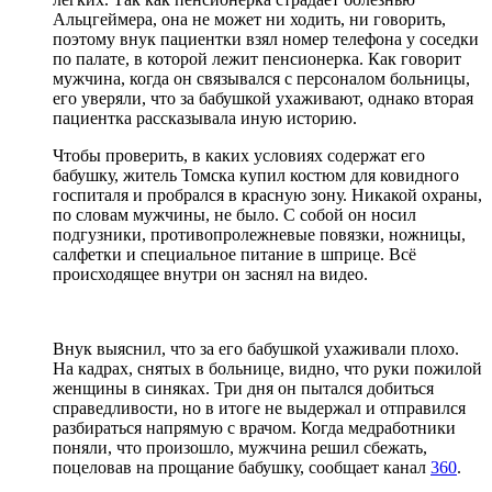
Альцгеймера, она не может ни ходить, ни говорить,
поэтому внук пациентки взял номер телефона у соседки
по палате, в которой лежит пенсионерка. Как говорит
мужчина, когда он связывался с персоналом больницы,
его уверяли, что за бабушкой ухаживают, однако вторая
пациентка рассказывала иную историю.
Чтобы проверить, в каких условиях содержат его
бабушку, житель Томска купил костюм для ковидного
госпиталя и пробрался в красную зону. Никакой охраны,
по словам мужчины, не было. С собой он носил
подгузники, противопролежневые повязки, ножницы,
салфетки и специальное питание в шприце. Всё
происходящее внутри он заснял на видео.
Внук выяснил, что за его бабушкой ухаживали плохо.
На кадрах, снятых в больнице, видно, что руки пожилой
женщины в синяках. Три дня он пытался добиться
справедливости, но в итоге не выдержал и отправился
разбираться напрямую с врачом. Когда медработники
поняли, что произошло, мужчина решил сбежать,
поцеловав на прощание бабушку, сообщает канал
360
.