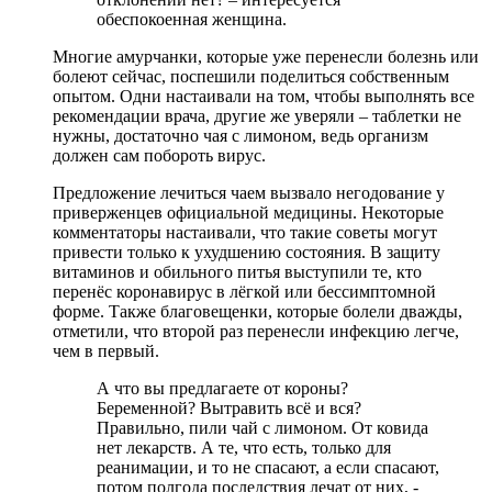
обеспокоенная женщина.
Многие амурчанки, которые уже перенесли болезнь или
болеют сейчас, поспешили поделиться собственным
опытом. Одни настаивали на том, чтобы выполнять все
рекомендации врача, другие же уверяли – таблетки не
нужны, достаточно чая с лимоном, ведь организм
должен сам побороть вирус.
Предложение лечиться чаем вызвало негодование у
приверженцев официальной медицины. Некоторые
комментаторы настаивали, что такие советы могут
привести только к ухудшению состояния. В защиту
витаминов и обильного питья выступили те, кто
перенёс коронавирус в лёгкой или бессимптомной
форме. Также благовещенки, которые болели дважды,
отметили, что второй раз перенесли инфекцию легче,
чем в первый.
А что вы предлагаете от короны?
Беременной? Вытравить всё и вся?
Правильно, пили чай с лимоном. От ковида
нет лекарств. А те, что есть, только для
реанимации, и то не спасают, а если спасают,
потом полгода последствия лечат от них, -