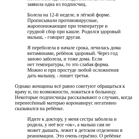
заявила одна из подписчиц.
Болела на 12-й неделе, в лёгкой форме.
Прописывали противовирусные,
жаропонижающие при температуре и
грудной сбор при кашле. Родился здоровый
малыш, - говорит другая.
Я переболела в начале срока, лечилась дома
витаминами, ребёнок здоровый. Через год
заново заболела, и тоже дома. Если
нет температуры, то это слабая форма.
Можно и при простуде любой осложнения
дать малышу, - пишет третья.
Однако женщины всё равно советуют обращаться к
врачу и, по возможности, ложиться в больницу.
Некоторые подписчицы рассказывают о случаях, когда
перенесённый матерью коронавирус негативно
сказывался на ребёнке.
Идите к доктору, у меня сестра заболела и
родила, у неё все «ок», а малыш сам не
может дышать, лежит в детском отделении в
реанимации. Это очень серьёзно. О ребёнке