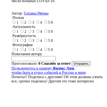
числа больных COVID-19.
Автор:
Татьяна Рябова
Польза
1
2
3
4
5
0
Актуальность
1
2
3
4
5
0
Развёрнутость
1
2
3
4
5
0
Фотография
1
2
3
4
5
0
Пожелания автору
Проголосовало:
0
Спасибо за ответ
Подключитесь к нашему
Яндекс Дзен
,
чтобы быть в курсе событий в России и мире
Почитал? Поделись с другими! Об этом должны узнать
все, срочно поделись! Другим это тоже интересно