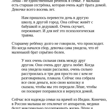
Лёша - не единственный ребёнок в семье. У малыша
есть старшая сестрёнка, которая очень ждёт брата домой.
Девочке всего восемь лет.
Нам пришлось перевести дочь в другую
школу, в другой город. Она сейчас живёт с
бабушкой и дедушкой. Очень скучает,
переживает. И для неё это психологическая
травма.
Старшему ребёнку долго не говорили, что происходит.
Но когда начался сбор, девочка сама увидела, что её
маленький брат серьёзно болен.
У них очень сильная связь между друг
другом. Они очень друг друга любят. Когда
она увидела наши рассылки, очень сильно
расстроилась и три дня просто ни с кем не
разговаривала, плакала. Сейчас она собрала
все свои деньги, всю свою копилку и
сказала, чтобы мы это передали Лёше, чтобы
он поскорее поправился и вернулся домой.
Сейчас вся надежда семьи на врачей из Индии. Конечно,
в России малыша не отключат от аппаратов, медики
будут максимально поддерживать жизнь Лёши и