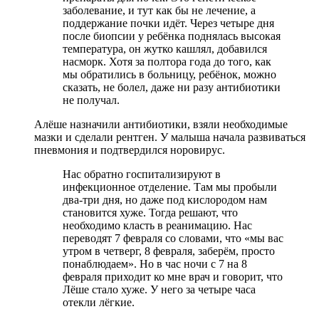
заболевание, и тут как бы не лечение, а
поддержание почки идёт. Через четыре дня
после биопсии у ребёнка поднялась высокая
температура, он жутко кашлял, добавился
насморк. Хотя за полтора года до того, как
мы обратились в больницу, ребёнок, можно
сказать, не болел, даже ни разу антибиотики
не получал.
Алёше назначили антибиотики, взяли необходимые
мазки и сделали рентген. У малыша начала развиваться
пневмония и подтвердился норовирус.
Нас обратно госпитализируют в
инфекционное отделение. Там мы пробыли
два-три дня, но даже под кислородом нам
становится хуже. Тогда решают, что
необходимо класть в реанимацию. Нас
переводят 7 февраля со словами, что «мы вас
утром в четверг, 8 февраля, заберём, просто
понаблюдаем». Но в час ночи с 7 на 8
февраля приходит ко мне врач и говорит, что
Лёше стало хуже. У него за четыре часа
отекли лёгкие.