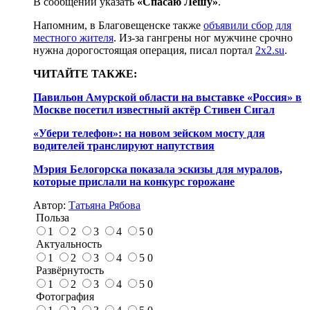
В сообщении указать
«Спасаю Лёшу»
.
Напомним, в Благовещенске также
объявили сбор для
местного жителя
. Из-за гангрены ног мужчине срочно
нужна дорогостоящая операция, писал портал
2x2.su
.
ЧИТАЙТЕ ТАКЖЕ:
Павильон Амурской области на выставке «Россия» в
Москве посетил известный актёр Стивен Сигал
«Убери телефон»: на новом зейском мосту для
водителей транслируют напутствия
Мэрия Белогорска показала эскизы для муралов,
которые прислали на конкурс горожане
Автор:
Татьяна Рябова
Польза
1
2
3
4
5
0
Актуальность
1
2
3
4
5
0
Развёрнутость
1
2
3
4
5
0
Фотография