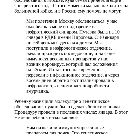
обследования в Москве, куда семья прилетела ещё в
январе этого года. С того момента малыш находится на
больничной койке, и в России ему помочь не могут.
Мы полетели в Москву обследоваться: у нас
был белок в моче и подозрение на
нефротический синдром. Путёвка была на 10
января в РДКБ имени Пирогова. С 10 января
по сей день мы здесь находимся. Мы
поступили в нефрологическое отделение,
начали проходить обследование, и на фоне
иммуносупрессивных препаратов у нас
возник норовирус, который дал осложнения
на лёгкие. Из-за этого нас временно
перевели в инфекционное отделение, а через
восемь дней обратно госпитализировали в
нефрологию, - вспоминает подробности
амурчанка.
Ребёнку назначили молекулярно-генетическое
обследование, нужно было сделать биопсию почки.
Процедуру провели в последних числах января. В этот
же день ребёнок начал кашлять.
Нам назначили иммуносупрессивные
препараты для почек. Это генетическое