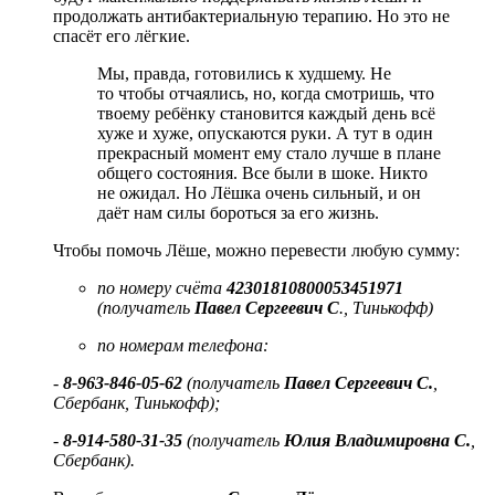
продолжать антибактериальную терапию. Но это не
спасёт его лёгкие.
Мы, правда, готовились к худшему. Не
то чтобы отчаялись, но, когда смотришь, что
твоему ребёнку становится каждый день всё
хуже и хуже, опускаются руки. А тут в один
прекрасный момент ему стало лучше в плане
общего состояния. Все были в шоке. Никто
не ожидал. Но Лёшка очень сильный, и он
даёт нам силы бороться за его жизнь.
Чтобы помочь Лёше, можно перевести любую сумму:
по номеру счёта
42301810800053451971
(получатель
Павел Сергеевич С
., Тинькофф)
по номерам телефона:
-
8-963-846-05-62
(получатель
Павел Сергеевич С.
,
Сбербанк, Тинькофф);
-
8-914-580-31-35
(получатель
Юлия Владимировна С.
,
Сбербанк).