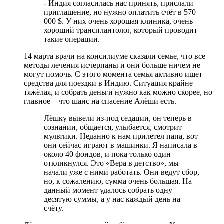
- Индия согласилась нас принять, прислали
приглашение, но нужно оплатить счёт в 570
000 $. У них очень хорошая клиника, очень
хороший трансплантолог, который проводит
такие операции.
14 марта врачи на консилиуме сказали семье, что все
методы лечения исчерпаны и они больше ничем не
могут помочь. С этого момента семья активно ищет
средства для поездки в Индию. Ситуация крайне
тяжёлая, и собрать деньги нужно как можно скорее, но
главное – что шанс на спасение Алёши есть.
Лёшку вывели из-под седации, он теперь в
сознании, общается, улыбается, смотрит
мультики. Неданно к нам прилетел папа, вот
они сейчас играют в машинки. Я написала в
около 40 фондов, и пока только один
откликнулся. Это «Вера в детство», мы
начали уже с ними работать. Они ведут сбор,
но, к сожалению, сумма очень большая. На
данный момент удалось собрать одну
десятую суммы, а у нас каждый день на
счёту.