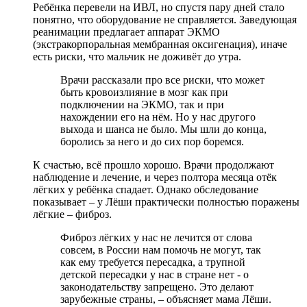
Ребёнка перевели на ИВЛ, но спустя пару дней стало
понятно, что оборудование не справляется. Заведующая
реанимации предлагает аппарат ЭКМО
(экстракорпоральная мембранная оксигенация), иначе
есть риски, что мальчик не доживёт до утра.
Врачи рассказали про все риски, что может
быть кровоизлияние в мозг как при
подключении на ЭКМО, так и при
нахождении его на нём. Но у нас другого
выхода и шанса не было. Мы шли до конца,
боролись за него и до сих пор боремся.
К счастью, всё прошло хорошо. Врачи продолжают
наблюдение и лечение, и через полтора месяца отёк
лёгких у ребёнка спадает. Однако обследование
показывает – у Лёши практически полностью поражены
лёгкие – фиброз.
Фиброз лёгких у нас не лечится от слова
совсем, в России нам помочь не могут, так
как ему требуется пересадка, а трупной
детской пересадки у нас в стране нет - о
законодательству запрещено. Это делают
зарубежные страны, – объясняет мама Лёши.