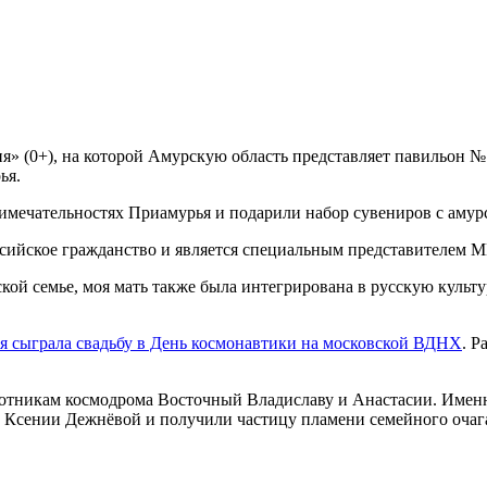
я» (0+), на которой Амурскую область представляет павильон №
ья.
римечательностях Приамурья и подарили набор сувениров с амурс
ссийское гражданство и является специальным представителем 
кой семье, моя мать также была интегрирована в русскую культу
ая сыграла свадьбу в День космонавтики на московской ВДНХ
. Р
отникам космодрома Восточный Владиславу и Анастасии. Именн
 Ксении Дежнёвой и получили частицу пламени семейного очага 