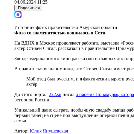
04.06.2024 11:25
Поделиться
Источник фото:
правительство Амурской области
Фото со знаменитостью появилось в Сети.
На ВДНХ в Москве продолжает работать выставка «Росси
актёр Стивен Сигал, рассказали в правительстве Приамур
Звезде американского кино рассказали о главных достоп
В правительстве напомнили, что Стивен Сигал имеет ро
Мой отец был русским, и я фактически вырос в русс
актёр.
До этого портал
2x2.su
писал
о паре из Приамурья, котор
регионов России.
Уникальный шанс сыграть необычную свадьбу выпал раб
первый танец на сцене под выступление оперной певицы
семьи.
Автор:
Юлия Янушевская