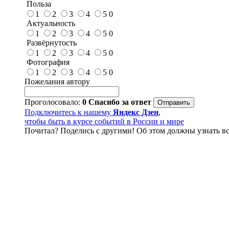
Польза
1
2
3
4
5
0
Актуальность
1
2
3
4
5
0
Развёрнутость
1
2
3
4
5
0
Фотография
1
2
3
4
5
0
Пожелания автору
Проголосовало:
0
Спасибо за ответ
Подключитесь к нашему
Яндекс Дзен
,
чтобы быть в курсе событий в России и мире
Почитал? Поделись с другими! Об этом должны узнать вс