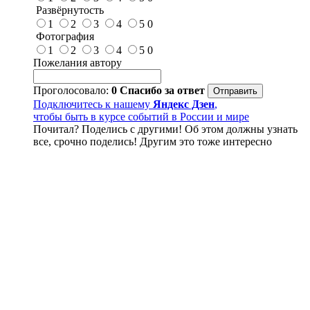
Развёрнутость
1
2
3
4
5
0
Фотография
1
2
3
4
5
0
Пожелания автору
Проголосовало:
0
Спасибо за ответ
Подключитесь к нашему
Яндекс Дзен
,
чтобы быть в курсе событий в России и мире
Почитал? Поделись с другими! Об этом должны узнать
все, срочно поделись! Другим это тоже интересно