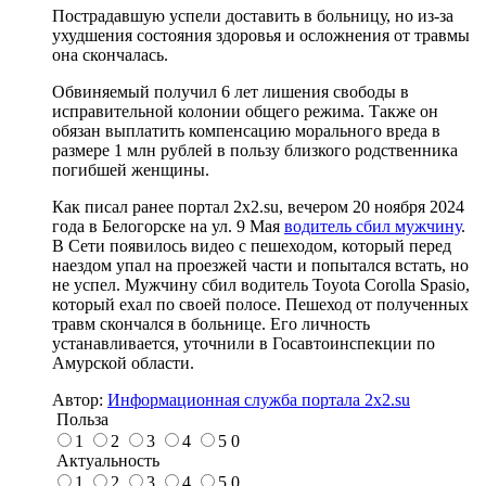
Пострадавшую успели доставить в больницу, но из-за
ухудшения состояния здоровья и осложнения от травмы
она скончалась.
Обвиняемый получил 6 лет лишения свободы в
исправительной колонии общего режима. Также он
обязан выплатить компенсацию морального вреда в
размере 1 млн рублей в пользу близкого родственника
погибшей женщины.
Как писал ранее портал 2х2.su, вечером 20 ноября 2024
года в Белогорске на ул. 9 Мая
водитель сбил мужчину
.
В Сети появилось видео с пешеходом, который перед
наездом упал на проезжей части и попытался встать, но
не успел. Мужчину сбил водитель Toyota Corolla Spasio,
который ехал по своей полосе. Пешеход от полученных
травм скончался в больнице. Его личность
устанавливается, уточнили в Госавтоинспекции по
Амурской области.
Автор:
Информационная служба портала 2x2.su
Польза
1
2
3
4
5
0
Актуальность
1
2
3
4
5
0