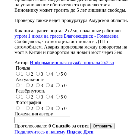
на установление обстоятельств происшествия.
Виновнику может грозить до 5 лет лишения свободы.
Проверку также ведет прокуратура Амурской области.
Как писал ранее портал 2х2.su, пожарные работали
утром 1 июля на трассе Благовещенск - Гомелевка
.
Сообщалось, что мотоциклист попал в ДТП с
автомобилем. Авария произошла между поворотом на
мост в Китай и поворотом на новый мост через Зею.
Автор:
Информационная служба портала 2x2.su
Польза
1
2
3
4
5
0
Актуальность
1
2
3
4
5
0
Развёрнутость
1
2
3
4
5
0
Фотография
1
2
3
4
5
0
Пожелания автору
Проголосовало:
0
Спасибо за ответ
Подключитесь к нашему
Яндекс Дзен
,