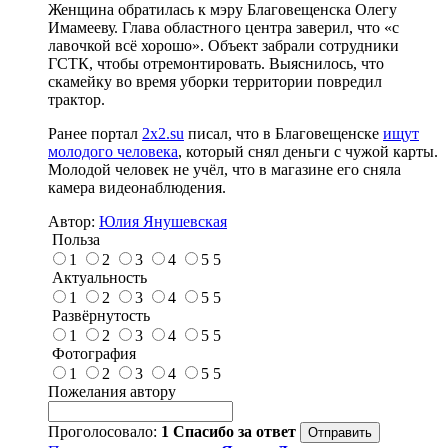
Женщина обратилась к мэру Благовещенска Олегу
Имамееву. Глава областного центра заверил, что «с
лавочкой всё хорошо». Объект забрали сотрудники
ГСТК, чтобы отремонтировать. Выяснилось, что
скамейку во время уборки территории повредил
трактор.
Ранее портал
2x2.su
писал, что в Благовещенске
ищут
молодого человека
, который снял деньги с чужой карты.
Молодой человек не учёл, что в магазине его сняла
камера видеонаблюдения.
Автор:
Юлия Янушевская
Польза
1
2
3
4
5
5
Актуальность
1
2
3
4
5
5
Развёрнутость
1
2
3
4
5
5
Фотография
1
2
3
4
5
5
Пожелания автору
Проголосовало:
1
Спасибо за ответ