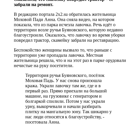
забрали на ремонт.
В редакцию портала 2x2.su обратилась жительница
Моховой Пади Анна. Она сняла видео, на котором
показала, что из парка исчезла лавочка. Речь идёт о
территории возле ручья Буяновского, которую недавно
благоустроили. Оказалось, что лавочку во время уборки
повредил трактор, скамейку забрали на реставрацию.
Беспокойство женщины вызвало то, что раньше с
территории уже пропадала лавочка. Местная
жительница решила, что и на этот раз в парке орудовали
нечистые на руку посетители.
Территория ручья Буяновского, посёлок
Моховая Падь. У нас снова произошла
кража. Украли лавочку там же, где и в
первый раз. Прямо приехали на большой
машине, на грузовике с генератором и
болгаркой спилили. Потом у нас украли
урну, выкорчевали и начали разбирать
плитку на мангальную зону. Так шикарно у
нас люди относятся к благоустройству, -
посетовала Анна.