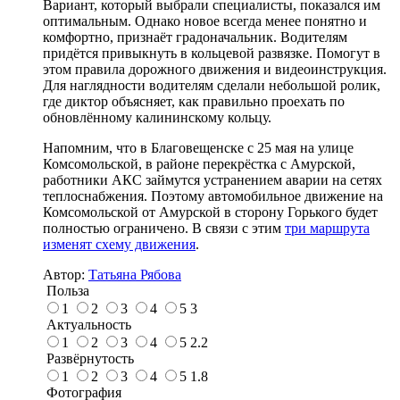
Вариант, который выбрали специалисты, показался им
оптимальным. Однако новое всегда менее понятно и
комфортно, признаёт градоначальник. Водителям
придётся привыкнуть в кольцевой развязке. Помогут в
этом правила дорожного движения и видеоинструкция.
Для наглядности водителям сделали небольшой ролик,
где диктор объясняет, как правильно проехать по
обновлённому калининскому кольцу.
Напомним, что в Благовещенске с 25 мая на улице
Комсомольской, в районе перекрёстка с Амурской,
работники АКС займутся устранением аварии на сетях
теплоснабжения. Поэтому автомобильное движение на
Комсомольской от Амурской в сторону Горького будет
полностью ограничено. В связи с этим
три маршрута
изменят схему движения
.
Автор:
Татьяна Рябова
Польза
1
2
3
4
5
3
Актуальность
1
2
3
4
5
2.2
Развёрнутость
1
2
3
4
5
1.8
Фотография