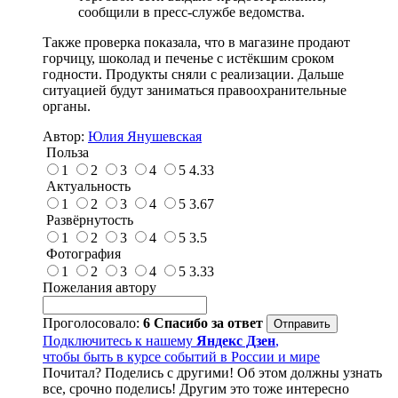
сообщили в пресс-службе ведомства.
Также проверка показала, что в магазине продают
горчицу, шоколад и печенье с истёкшим сроком
годности. Продукты сняли с реализации. Дальше
ситуацией будут заниматься правоохранительные
органы.
Автор:
Юлия Янушевская
Польза
1
2
3
4
5
4.33
Актуальность
1
2
3
4
5
3.67
Развёрнутость
1
2
3
4
5
3.5
Фотография
1
2
3
4
5
3.33
Пожелания автору
Проголосовало:
6
Спасибо за ответ
Подключитесь к нашему
Яндекс Дзен
,
чтобы быть в курсе событий в России и мире
Почитал? Поделись с другими! Об этом должны узнать
все, срочно поделись! Другим это тоже интересно