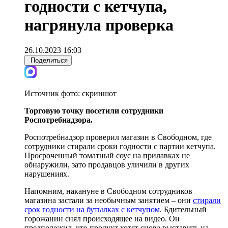
годности с кетчупа,
нагрянула проверка
26.10.2023 16:03
Поделиться
Источник фото:
скриншот
Торговую точку посетили сотрудники
Роспотребнадзора.
Роспотребнадзор проверил магазин в Свободном, где
сотрудники стирали сроки годности с партии кетчупа.
Просроченный томатный соус на прилавках не
обнаружили, зато продавцов уличили в других
нарушениях.
Напомним, накануне в Свободном сотрудников
магазина застали за необычным занятием – они
стирали
срок годности на бутылках с кетчупом
. Бдительный
горожанин снял происходящее на видео. Он
предположил, что продукт хотят снова выставить на