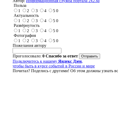
Автор:
Информационная служба портала 2x2.su
Польза
1
2
3
4
5
0
Актуальность
1
2
3
4
5
0
Развёрнутость
1
2
3
4
5
0
Фотография
1
2
3
4
5
0
Пожелания автору
Проголосовало:
0
Спасибо за ответ
Подключитесь к нашему
Яндекс Дзен
,
чтобы быть в курсе событий в России и мире
Почитал? Поделись с другими! Об этом должны узнать вс