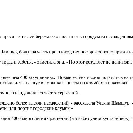
просят жителей бережнее относиться к городским насаждениям
 Шамшур, большая часть прошлогодних посадок хорошо прижилась
труда и заботы, - отметила она. - Но этот результат не ценится:
олее чем 400 закупленных. Новые зелёные зоны появились на пер
специалисты начнут высаживать цветы на клумбах и в вазонах.
очного вандализма остаётся серьёзной.
еждено более тысячи насаждений, - рассказала Ульяна Шамшур.
цветы или портит городские клумбы»
дил 4000 многолетних растений (и это без учёта кустарников). 