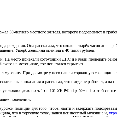
жал 30-летнего местного жителя, которого подозревают в граб
да рождения. Она рассказала, что около четырёх часов дня в р
рашение. Ущерб женщина оценила в 40 тысяч рублей.
. На место приехали сотрудники ДПС и начали проверять район
йского на мотоцикле, тот попытался скрыться.
жал мужчину. При досмотре у него нашли сорванную с женщины 
знательные показания и рассказал, что нигде не работает, а на 
головное дело по ч. 1 ст. 161 УК РФ «Грабёж». По этой статье
жащем поведении.
 амурской полиции для того, чтобы найти и задержать подозревае
щила, что в торговую точку зашел неизвестный мужчина и,
угро