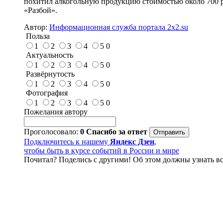
похитил алкогольную продукцию стоимостью около 700 р
«Разбой».
Автор:
Информационная служба портала 2x2.su
Польза
1
2
3
4
5
0
Актуальность
1
2
3
4
5
0
Развёрнутость
1
2
3
4
5
0
Фотография
1
2
3
4
5
0
Пожелания автору
Проголосовало:
0
Спасибо за ответ
Подключитесь к нашему
Яндекс Дзен
,
чтобы быть в курсе событий в России и мире
Почитал? Поделись с другими! Об этом должны узнать вс