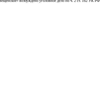
щенское» возбуждено уголовное дело по ч. 2 ст. 162 УК РФ