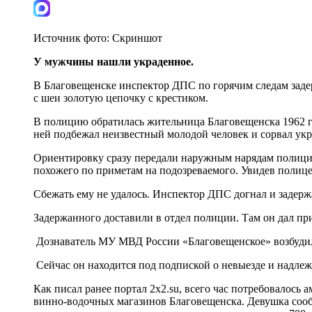
Источник фото:
Скриншот
У мужчины нашли украденное.
В Благовещенске инспектор ДПС по горячим следам задер
с шеи золотую цепочку с крестиком.
В полицию обратилась жительница Благовещенска 1962 го
ней подбежал неизвестный молодой человек и сорвал ук
Ориентировку сразу передали наружным нарядам полиции
похожего по приметам на подозреваемого. Увидев полице
Сбежать ему не удалось. Инспектор ДПС догнал и задер
Задержанного доставили в отдел полиции. Там он дал при
Дознаватель МУ МВД России «Благовещенское» возбудил у
Сейчас он находится под подпиской о невыезде и надле
Как писал ранее портал 2х2.su, всего час потребовалось
винно-водочных магазинов Благовещенска. Девушка сооб