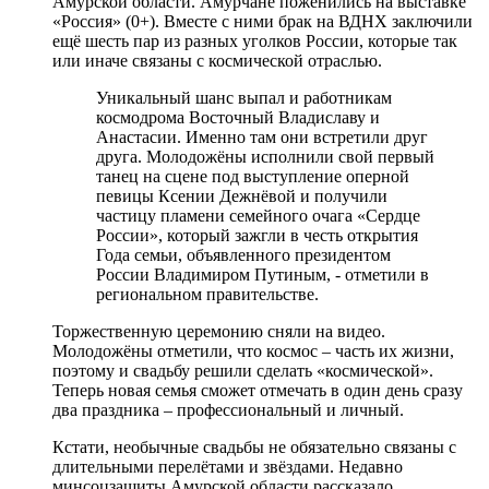
Амурской области. Амурчане поженились на выставке
«Россия» (0+). Вместе с ними брак на ВДНХ заключили
ещё шесть пар из разных уголков России, которые так
или иначе связаны с космической отраслью.
Уникальный шанс выпал и работникам
космодрома Восточный Владиславу и
Анастасии. Именно там они встретили друг
друга. Молодожёны исполнили свой первый
танец на сцене под выступление оперной
певицы Ксении Дежнёвой и получили
частицу пламени семейного очага «Сердце
России», который зажгли в честь открытия
Года семьи, объявленного президентом
России Владимиром Путиным, - отметили в
региональном правительстве.
Торжественную церемонию сняли на видео.
Молодожёны отметили, что космос – часть их жизни,
поэтому и свадьбу решили сделать «космической».
Теперь новая семья сможет отмечать в один день сразу
два праздника – профессиональный и личный.
Кстати, необычные свадьбы не обязательно связаны с
длительными перелётами и звёздами. Недавно
минсоцзащиты Амурской области рассказало