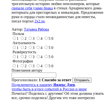
трогательную историю любви пенсионеров, которые
связали себя узами брака
в стенах Архаринского дома-
интерната для престарелых и инвалидов. Предложение
руки и сердца стало неожиданностью для невесты,
писал портал
2x2.su
.
Автор:
Татьяна Рябова
Польза
1
2
3
4
5
0
Актуальность
1
2
3
4
5
0
Развёрнутость
1
2
3
4
5
0
Фотография
1
2
3
4
5
0
Пожелания автору
Проголосовало:
1
Спасибо за ответ
Подключитесь к нашему
Яндекс Дзен
,
чтобы быть в курсе событий в России и мире
Почитал? Поделись с другими! Об этом должны узнать
все, срочно поделись! Другим это тоже интересно