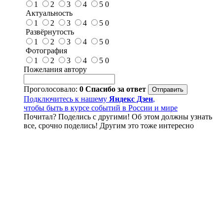
1
2
3
4
5
0
Актуальность
1
2
3
4
5
0
Развёрнутость
1
2
3
4
5
0
Фотография
1
2
3
4
5
0
Пожелания автору
Проголосовало:
0
Спасибо за ответ
Подключитесь к нашему
Яндекс Дзен
,
чтобы быть в курсе событий в России и мире
Почитал? Поделись с другими! Об этом должны узнать
все, срочно поделись! Другим это тоже интересно