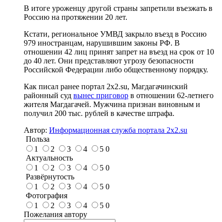
В итоге уроженцу другой страны запретили въезжать в
Россию на протяжении 20 лет.
Кстати, региональное УМВД закрыло въезд в Россию
979 иностранцам, нарушившим законы РФ. В
отношении 42 лиц принят запрет на въезд на срок от 10
до 40 лет. Они представляют угрозу безопасности
Российской Федерации либо общественному порядку.
Как писал ранее портал 2х2.su, Магдагачинский
районный суд
вынес приговор
в отношении 62-летнего
жителя Магдагачей. Мужчина признан виновным и
получил 200 тыс. рублей в качестве штрафа.
Автор:
Информационная служба портала 2x2.su
Польза
1
2
3
4
5
0
Актуальность
1
2
3
4
5
0
Развёрнутость
1
2
3
4
5
0
Фотография
1
2
3
4
5
0
Пожелания автору