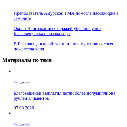
Преподаватель Амурской ГМА помогла пассажирке в
самолете
Около 70 незаконных гаражей убрали с улиц
Благовещенска с начала года
В Благовещенске объяснили, почему у новых сосен
пожелтела хвоя
Материалы по теме:
Общество
Благовещенец выплатил детям более полумиллиона
рублей алиментов
07.08.2026
Общество