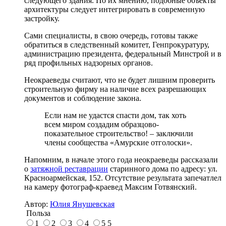
следующего здания. По их мнению, подобные объекты
архитектуры следует интегрировать в современную
застройку.
Сами специалисты, в свою очередь, готовы также
обратиться в следственный комитет, Генпрокуратуру,
администрацию президента, федеральный Минстрой и в
ряд профильных надзорных органов.
Неокраеведы считают, что не будет лишним проверить
строительную фирму на наличие всех разрешающих
документов и соблюдение закона.
Если нам не удастся спасти дом, так хоть
всем миром создадим образцово-
показательное строительство! – заключили
члены сообщества «Амурские отголоски».
Напомним, в начале этого года неокраеведы рассказали
о
затяжной реставрации
старинного дома по адресу: ул.
Красноармейская, 152. Отсутствие результата запечатлел
на камеру фотограф-краевед Максим Готвянский.
Автор:
Юлия Янушевская
Польза
1
2
3
4
5
5