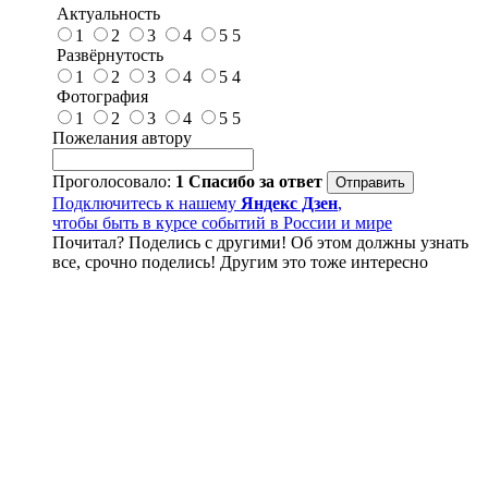
Актуальность
1
2
3
4
5
5
Развёрнутость
1
2
3
4
5
4
Фотография
1
2
3
4
5
5
Пожелания автору
Проголосовало:
1
Спасибо за ответ
Подключитесь к нашему
Яндекс Дзен
,
чтобы быть в курсе событий в России и мире
Почитал? Поделись с другими! Об этом должны узнать
все, срочно поделись! Другим это тоже интересно