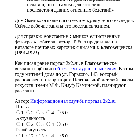
недавно, но на самом деле это лишь
последствия давних огненных бедствий»
Дом Ямникова является объектом культурного наследия.
Сейчас рабочие заняты его восстановлением.
Для справки: Константин Ямников единственный
фотограф-любитель, который был представлен в
Каталоге почтовых карточек с видами г. Благовещенска
(1891-1923)
Как писал ранее портал 2х2.su, в Благовещенске
выявили ещё один
объект культурного наследия
. В этом
году жителей дома по ул. Горького, 143, который
расположен на территории Центральной детской школы
искусств имени М.Ф. Кнауф-Каминской, планируют
расселить.
Автор:
Информационная служба портала 2x2.su
Польза
1
2
3
4
5
0
Актуальность
1
2
3
4
5
0
Развёрнутость
1
2
3
4
5
0